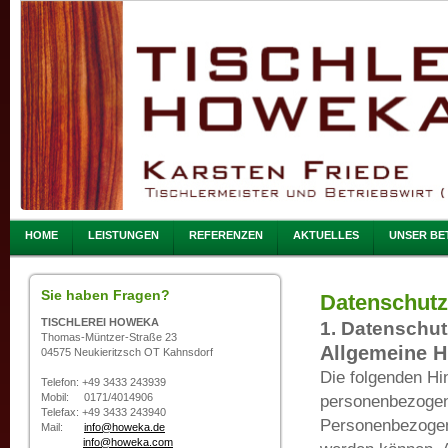
HOME
LEISTUNGEN
REFERENZEN
AKTUELLES
UNSER BE
Sie haben Fragen?
Datenschutz
TISCHLEREI HOWEKA
1. Datenschut
Thomas-Müntzer-Straße 23
Allgemeine H
04575 Neukieritzsch OT Kahnsdorf
Die folgenden Hi
Telefon: +49 3433 243939
Mobil: 0171/4014906
personenbezogen
Telefax: +49 3433 243940
Personenbezogene
Mail:
info@howeka.de
info@howeka.com