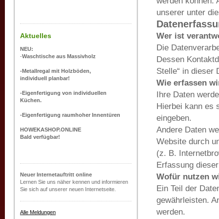
werden können. 
unserer unter di
Datenerfassu
Wer ist verantw
Aktuelles
Die Datenverarbe
NEU:
-
Waschtische aus Massivholz
Dessen Kontaktda
Stelle“ in diese
-Metallregal mit Holzböden,
individuell planbar!
Wie erfassen wi
Ihre Daten werde
-Eigenfertigung von individuellen
Küchen.
Hierbei kann es s
-Eigenfertigung raumhoher Innentüren
eingeben.
Andere Daten wer
HOWEKASHOP.ONLINE
Bald verfügbar!
Website durch un
(z. B. Internetbr
Erfassung dieser
Neuer Internetauftritt online
Wofür nutzen wi
Lernen Sie uns näher kennen und informieren
Ein Teil der Date
Sie sich auf unserer neuen Internetseite.
gewährleisten. A
werden.
Alle Meldungen